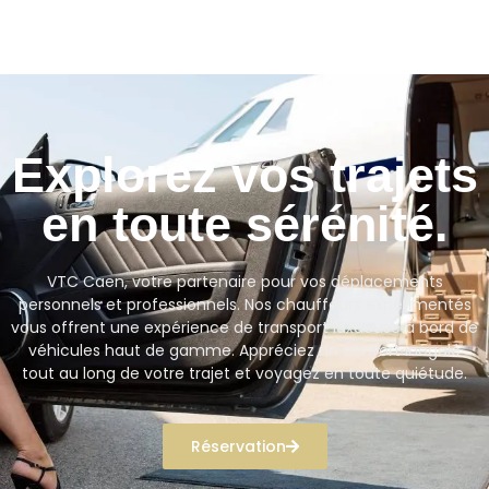
Explorez vos trajets
en toute sérénité.
VTC Caen, votre partenaire pour vos déplacements
personnels et professionnels. Nos chauffeurs expérimentés
vous offrent une expérience de transport luxueuse à bord de
véhicules haut de gamme. Appréciez un confort inégalé
tout au long de votre trajet et voyagez en toute quiétude.
Réservation