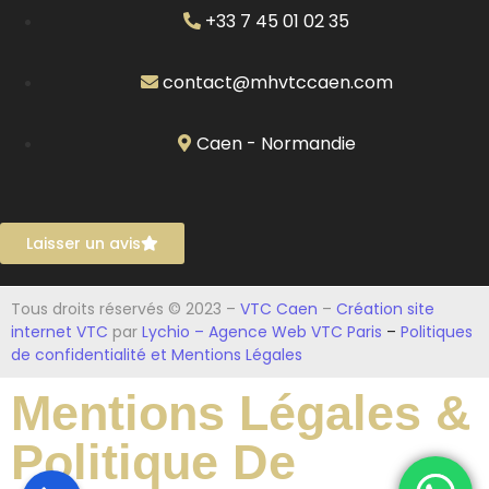
+33 7 45 01 02 35
contact@mhvtccaen.com
Caen - Normandie
Laisser un avis
Tous droits réservés © 2023 –
VTC Caen
–
Création site
internet VTC
par
Lychio – Agence Web VTC Paris
–
Politiques
de confidentialité et Mentions Légales
Mentions Légales &
Politique De